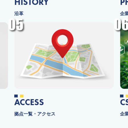
HISTORY
P
沿革
企
05
0
ACCESS
C
拠点一覧・アクセス
企