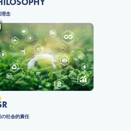
HILOSOPHY
業理念
6
SR
業の社会的責任