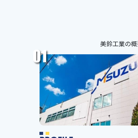
美鈴工業の概
01